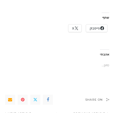
שתף
פייסבוק
X
אהבתי
טוען...
SHARE ON