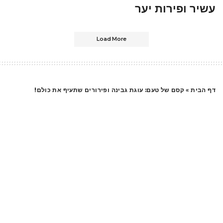
עשיר ופירות יער
Load More
דף הבית
»
קסם של טעם: עוגת גבינה ופירורים שתעיף את כולם!
מתכונים לעוגות
קסם של טעם: עוגת גבינה
ופירורים שתעיף את כולם!