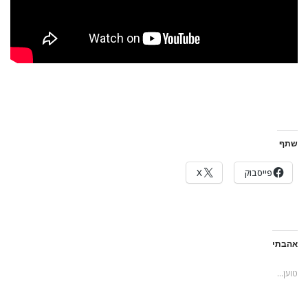
שתף
פייסבוק
X
אהבתי
טוען...