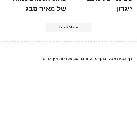
זיגדון
של מאיר סבג
Load More
דף הבית
»
צלי כתף מדהים ברוטב פטריות ויין אדום
בשר
צלי כתף מדהים ברוטב
פטריות ויין אדום