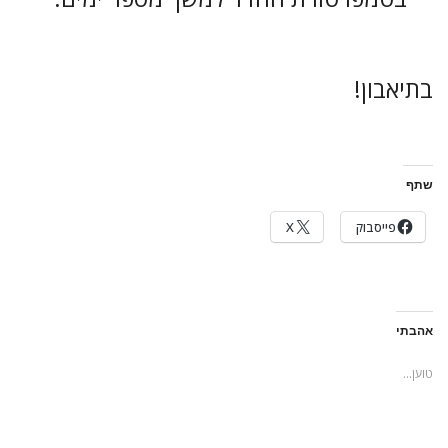
בתיאבון!
שתף
פייסבוק
X
אהבתי
טוען...