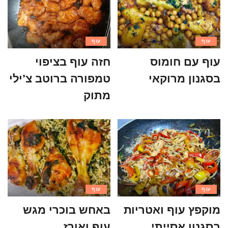
עוף
עוף
עוף עם חומוס
חזה עוף בציפוי
בסגנון מרוקאי
טמפורה ברוטב צ’ילי
מתוק
עוף
עוף
מוקפץ עוף ואטריות
באחש בוכרי מגש
בסגנון אסייתי
עוף ואורז