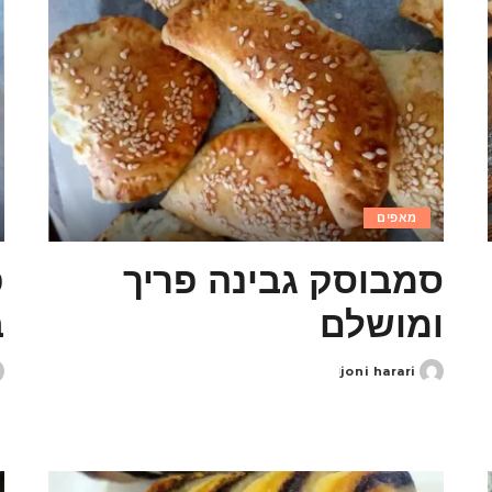
מאפים
סמבוסק גבינה פריך
פ
ומושלם
ב
joni harari
d
Posted
y
by