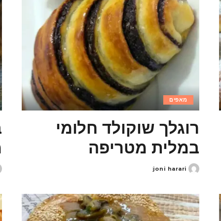
מאפים
רוגלך שוקולד חלומי
ב
במלית מטריפה
מ
joni harari
d
Posted
y
by