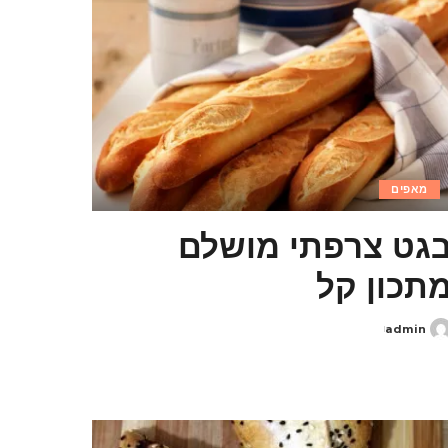
מאפים
גט צרפתי מושלם
תכון קל
admin
Poste
b