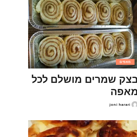
מאפים
צק שמרים מושלם לכל
אפה
joni harari
Poste
b