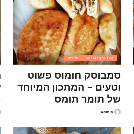
Uncategorized
מאפים
סמבוסק חומוס פשוט
ה
וטעים – המתכון המיוחד
ש
של תומר תומס
ת
admin
d
Posted
y
by