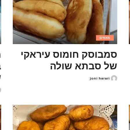
מאפים
סמבוסק חומוס עיראקי
מ
של סבתא שולה
ב
ש
joni harari
Posted
by
d
y