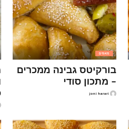
מאפים
בורקיטס גבינה ממכרים
מ
– מתכון סודי
ו
כ
joni harari
Posted
by
d
y