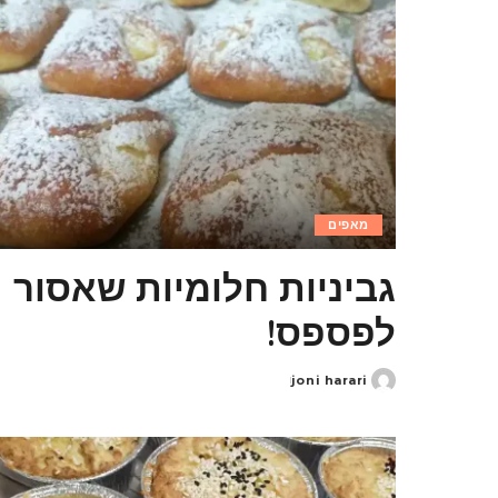
מאפים
גביניות חלומיות שאסור
לפספס!
joni harari
Posted
by