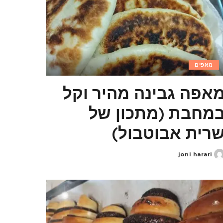
מאפים
אפה גבינה מהיר וקל
מחבת (מתכון של
רית אבוטבול)
joni harari
Poste
b