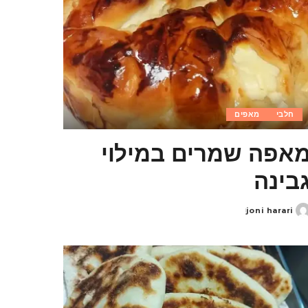
חלבי
מאפים
אפה שמרים במילוי
בינה
joni harari
Poste
b