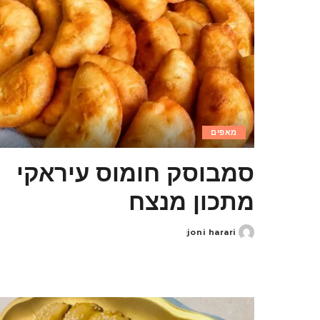
מאפים
סמבוסק חומוס עיראקי
מתכון מנצח
joni harari
Posted
by