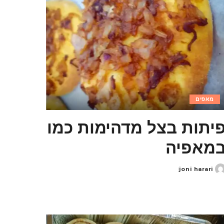
מאפים
יתות בצל מדהימות כמו
מאפיה
joni harari
Poste
b