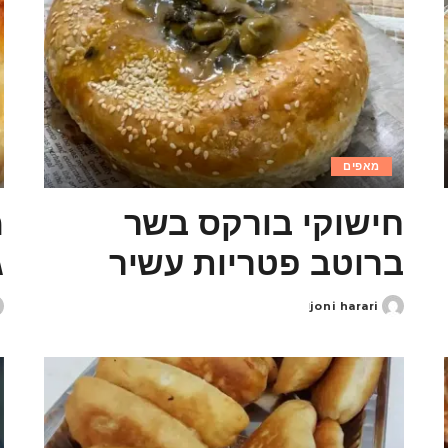
מאפים
חישוקי בורקס בשר
מ
ברוטב פטריות עשיר
ג
joni harari
d
Posted
y
by