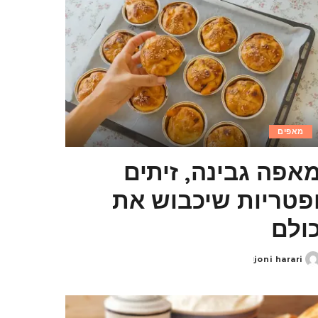
מאפים
אפה גבינה, זיתים
פטריות שיכבוש את
ולם
joni harari
Poste
b