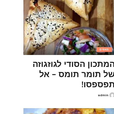
מאפים
מתכון הסודי לגוזגוזה
ל תומר תומס – אל
פספסו!
admin
Poste
b