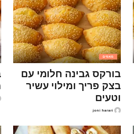
מאפים
בורקס גבינה חלומי עם
ב
בצק פריך ומילוי עשיר
מ
וטעים
d
y
joni harari
Posted
by