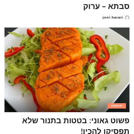
סבתא – ערוק
joni harari
Posted
by
תוספות
פשוט גאוני: בטטות בתנור שלא
תפסיקו להכין!