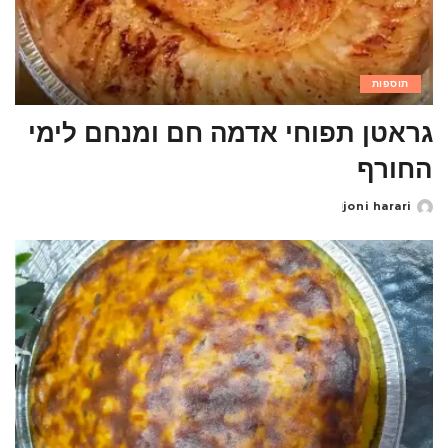
תוספות
גראטן תפוחי אדמה חם ומנחם לימי
החורף
joni harari
Posted
by