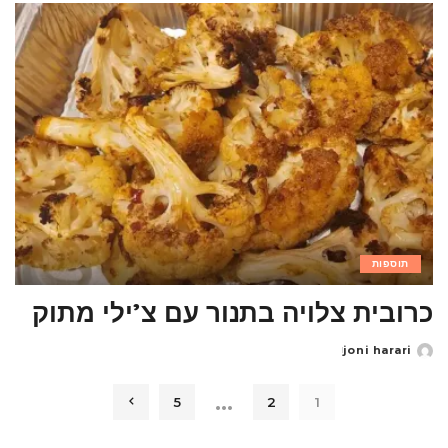
תוספות
כרובית צלויה בתנור עם צ’ילי מתוק
joni harari
Posted
by
…
5
2
1