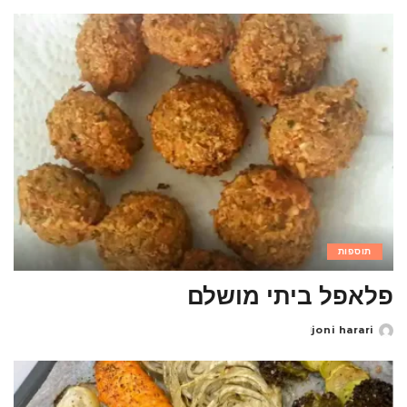
by
תוספות
פלאפל ביתי מושלם
joni harari
Posted
by