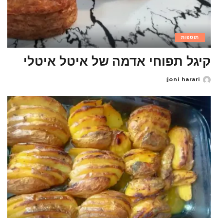
תוספות
קיגל תפוחי אדמה של איטל איטלי
joni harari
Posted
by