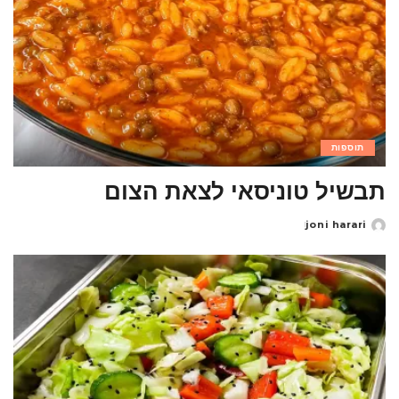
תוספות
תבשיל טוניסאי לצאת הצום
joni harari
Posted
by