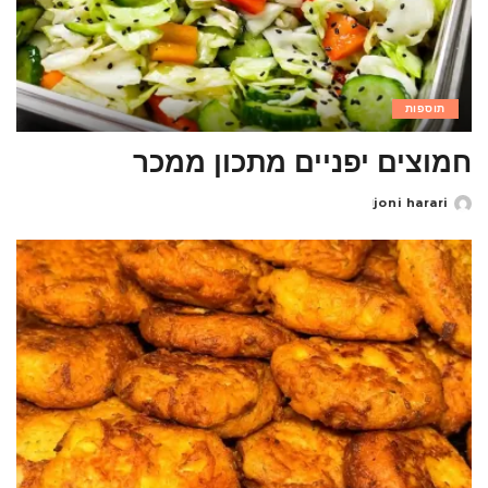
תוספות
חמוצים יפניים מתכון ממכר
joni harari
Posted
by