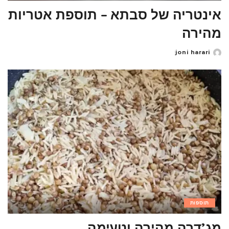
אינטריה של סבתא – תוספת אטריות
מהירה
joni harari
Posted
by
תוספות
מג’דרה מהירה וטעימה