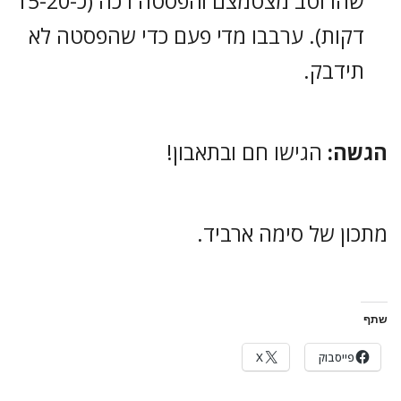
שהרוטב מצטמצם והפסטה רכה (כ-15-20
דקות). ערבבו מדי פעם כדי שהפסטה לא
תידבק.
הגשה:
הגישו חם ובתאבון!
מתכון של סימה ארביד.
שתף
פייסבוק
X